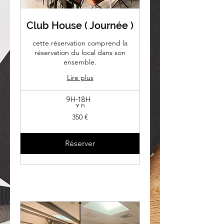
Club House ( Journée )
cette réservation comprend la
réservation du local dans son
ensemble.
Lire plus
9H-18H
9 h
350
350 €
euros
Réserver