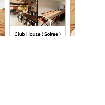
Club House ( Soirée )
CETTE RESERVATION SE FAIT SUR
DEMANDE ! via la page "Contactez-
nous". Merci !
Lire plus
A partir de 19H
5 h
450
450 €
euros
Plus d'infos